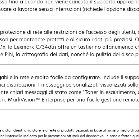
sso fino a quando non viene caricato il supporto appropriat
uare a lavorare senza interruzioni (richiede l'opzione disco 
protezione di rete alle restrizioni dell'accesso degli utenti, 
ari per mantenere protetti e al sicuro i dati più preziosi. 
.1x, la Lexmark C734dtn offre un tastierino alfanumerico c
e PIN, la crittografia dei dati, nonché la pulizia del disco 
abile in rete e molto facile da configurare, include il suppo
ci distribuzioni. I messaggi personalizzati visualizzati sul
nte chiari messaggi di stato come "Toner in esaurimento, c
rk MarkVision™ Enterprise per una facile gestione remota
 aiuta i clienti a valutare le offerte di prodotti Lexmark in base al numero medio di pa
ntervallo indicato per le prestazioni ottimali del dispositivo, in base a fattori quali: 