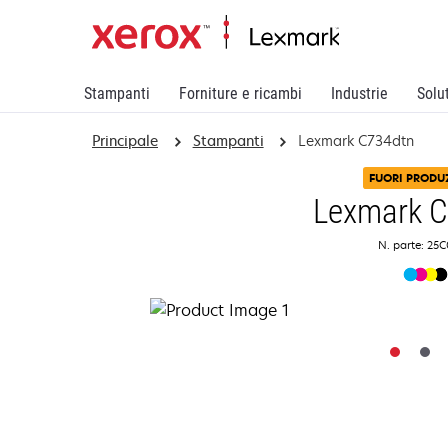
Stampanti
Forniture e ricambi
Industrie
Solu
Principale
Stampanti
Lexmark C734dtn
FUORI PRODU
Lexmark 
N. parte: 25