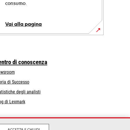
consumo.
Vai alla pagina
entro di conoscenza
wsroom
oria di Successo
atistiche degli analisti
og di Lexmark
ACCETTA E CHIUDI