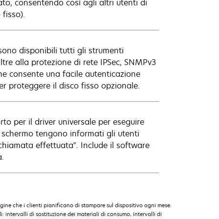
o, consentendo così agli altri utenti di
fisso).
sono disponibili tutti gli strumenti
Oltre alla protezione di rete IPSec, SNMPv3
he consente una facile autenticazione
per proteggere il disco fisso opzionale.
rto per il driver universale per eseguire
lo schermo tengono informati gli utenti
hiamata effettuata". Include il software
.
gine che i clienti pianificano di stampare sul dispositivo ogni mese.
intervalli di sostituzione dei materiali di consumo, intervalli di