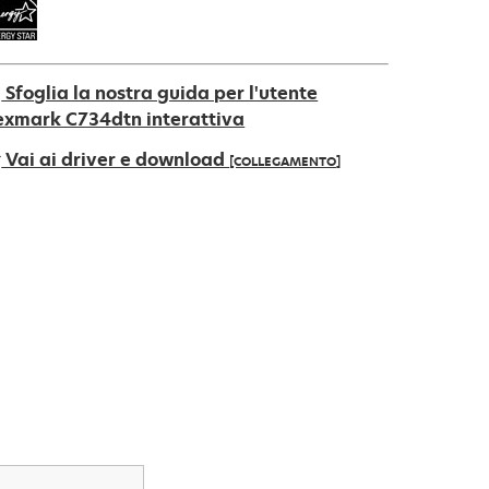
Sfoglia la nostra guida per l'utente
exmark C734dtn interattiva
Vai ai driver e download
[COLLEGAMENTO]
pre
na
uova
cheda