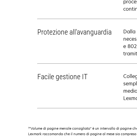
proce
contin
Protezione all'avanguardia
Dalla 
necess
e 802
tramit
Facile gestione IT
Colleg
sempli
media
Lexma
†
"Volume di pagine mensile consigliato" è un intervallo di pagine che
Lexmark raccomanda che il numero di pagine al mese sia compreso nell'i