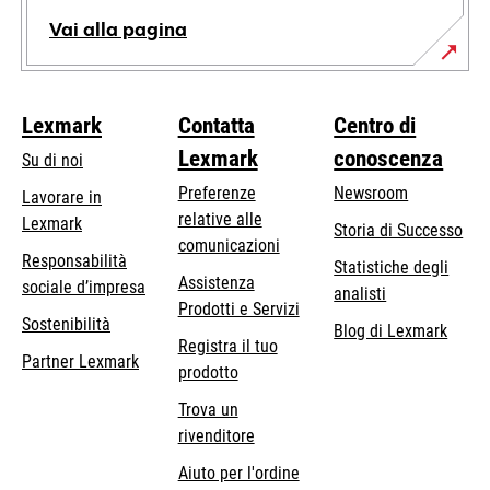
Vai alla pagina
Lexmark
Contatta
Centro di
Lexmark
conoscenza
Su di noi
Preferenze
Newsroom
Lavorare in
relative alle
Lexmark
Storia di Successo
comunicazioni
Responsabilità
Statistiche degli
Assistenza
si
sociale d’impresa
analisti
Prodotti e Servizi
apre
Sostenibilità
Blog di Lexmark
in
Registra il tuo
Partner Lexmark
una
prodotto
nuova
Trova un
scheda
rivenditore
Aiuto per l'ordine