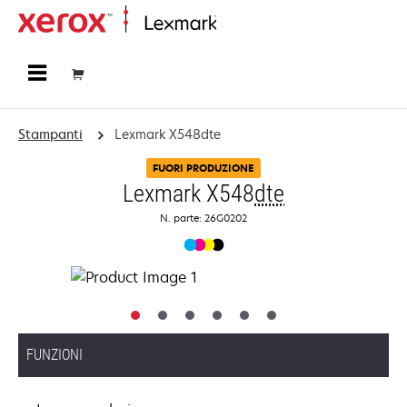
Principale
Stampanti
Lexmark X548dte
FUORI PRODUZIONE
Lexmark X548
dte
N. parte: 26G0202
FUNZIONI