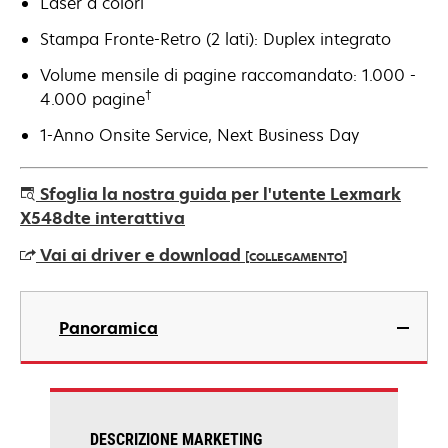
Laser a colori
Stampa Fronte-Retro (2 lati): Duplex integrato
Volume mensile di pagine raccomandato: 1.000 -
†
4.000 pagine
1-Anno Onsite Service, Next Business Day
Sfoglia la nostra guida per l'utente Lexmark
X548dte interattiva
Vai ai driver e download
[COLLEGAMENTO]
si
apre
Panoramica
in
una
nuova
scheda
DESCRIZIONE MARKETING