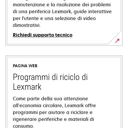
manutenzione e la risoluzione dei problemi
di una periferica Lexmark, guide interattive
per l'utente e una selezione di video
dimostrativi.
Richiedi supporto tecnico
si
apre
in
PAGINA WEB
una
nuova
Programmi di riciclo di
scheda
Lexmark
Come parte della sua attenzione
all’economia circolare, Lexmark offre
programmi per aiutare a riciclare e
rigenerare periferiche e materiali di
consumo.