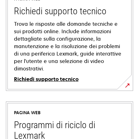
Richiedi supporto tecnico
Trova le risposte alle domande tecniche e
sui prodotti online. Include informazioni
dettagliate sulla configurazione, la
manutenzione e la risoluzione dei problemi
di una periferica Lexmark, guide interattive
per l'utente e una selezione di video
dimostrativi.
Richiedi supporto tecnico
si
apre
in
PAGINA WEB
una
nuova
Programmi di riciclo di
scheda
Lexmark