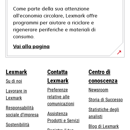
Come parte della sua attenzione
all’economia circolare, Lexmark offre
programmi per aiutare a riciclare e
rigenerare periferiche e materiali di
consumo.
Vai alla pagina
Lexmark
Contatta
Centro di
Lexmark
conoscenza
Su di noi
Preferenze
Newsroom
Lavorare in
relative alle
Lexmark
Storia di Successo
comunicazioni
Responsabilità
Statistiche degli
Assistenza
si
sociale d’impresa
analisti
Prodotti e Servizi
apre
Sostenibilità
Blog di Lexmark
in