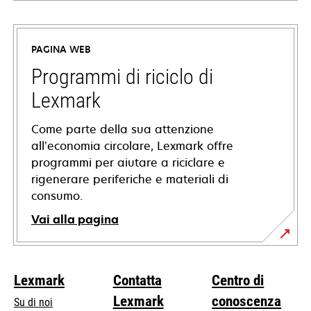
si
apre
in
PAGINA WEB
una
nuova
Programmi di riciclo di
scheda
Lexmark
Come parte della sua attenzione
all’economia circolare, Lexmark offre
programmi per aiutare a riciclare e
rigenerare periferiche e materiali di
consumo.
Vai alla pagina
Lexmark
Contatta
Centro di
Lexmark
conoscenza
Su di noi