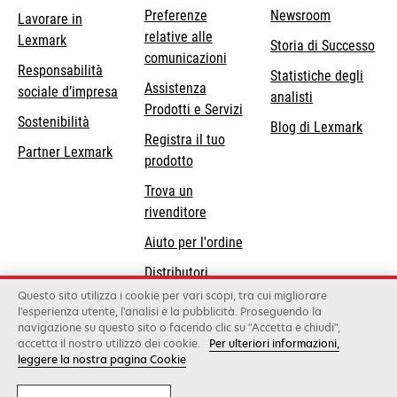
Preferenze
Newsroom
Lavorare in
relative alle
Lexmark
Storia di Successo
comunicazioni
Responsabilità
Statistiche degli
Assistenza
si
sociale d’impresa
analisti
Prodotti e Servizi
apre
Sostenibilità
Blog di Lexmark
in
Registra il tuo
Partner Lexmark
una
prodotto
nuova
Trova un
scheda
rivenditore
Aiuto per l'ordine
Distributori
Lexmark
Questo sito utilizza i cookie per vari scopi, tra cui migliorare
l'esperienza utente, l'analisi e la pubblicità. Proseguendo la
navigazione su questo sito o facendo clic su "Accetta e chiudi",
accetta il nostro utilizzo dei cookie.
Per ulteriori informazioni,
Lexmark International, Inc., a Xerox Company
leggere la nostra pagina Cookie
©2026 Tutti i diritti sono riservati.
Legale
Informativa sulla privacy
Condizioni