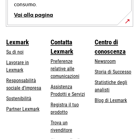
consumo.
Vai alla pagina
Lexmark
Contatta
Centro di
Lexmark
conoscenza
Su di noi
Preferenze
Newsroom
Lavorare in
relative alle
Lexmark
Storia di Successo
comunicazioni
Responsabilità
Statistiche degli
Assistenza
si
sociale d’impresa
analisti
Prodotti e Servizi
apre
Sostenibilità
Blog di Lexmark
in
Registra il tuo
Partner Lexmark
una
prodotto
nuova
Trova un
scheda
rivenditore