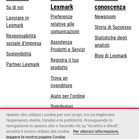
Lexmark
conoscenza
Su di noi
Preferenze
Newsroom
Lavorare in
relative alle
Lexmark
Storia di Successo
comunicazioni
Responsabilità
Statistiche degli
Assistenza
si
sociale d’impresa
analisti
Prodotti e Servizi
apre
Sostenibilità
Blog di Lexmark
in
Registra il tuo
Partner Lexmark
una
prodotto
nuova
Trova un
scheda
rivenditore
Aiuto per l'ordine
Distributori
Lexmark
Questo sito utilizza i cookie per vari scopi, tra cui migliorare
l'esperienza utente, l'analisi e la pubblicità. Proseguendo la
navigazione su questo sito o facendo clic su "Accetta e chiudi",
accetta il nostro utilizzo dei cookie.
Per ulteriori informazioni,
Lexmark International, Inc., a Xerox Company
leggere la nostra pagina Cookie
©2026 Tutti i diritti sono riservati.