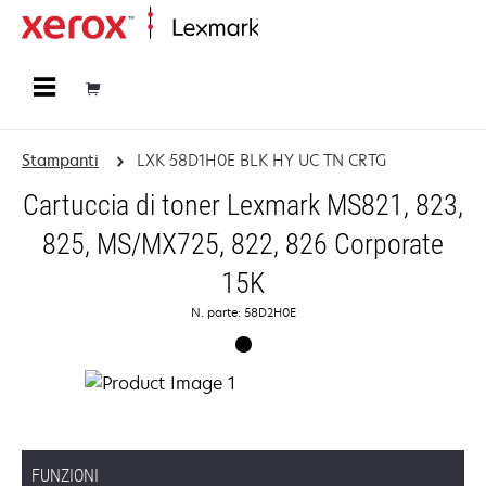
Principale
Stampanti
LXK 58D1H0E BLK HY UC TN CRTG
Cartuccia di toner Lexmark MS821, 823,
825, MS/MX725, 822, 826 Corporate
15K
N. parte: 58D2H0E
FUNZIONI