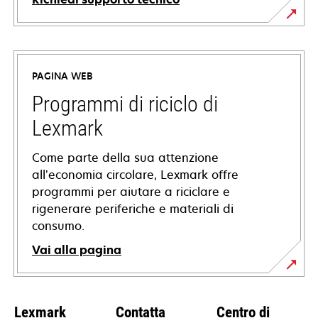
si
apre
in
PAGINA WEB
una
nuova
Programmi di riciclo di
scheda
Lexmark
Come parte della sua attenzione
all’economia circolare, Lexmark offre
programmi per aiutare a riciclare e
rigenerare periferiche e materiali di
consumo.
Vai alla pagina
Lexmark
Contatta
Centro di