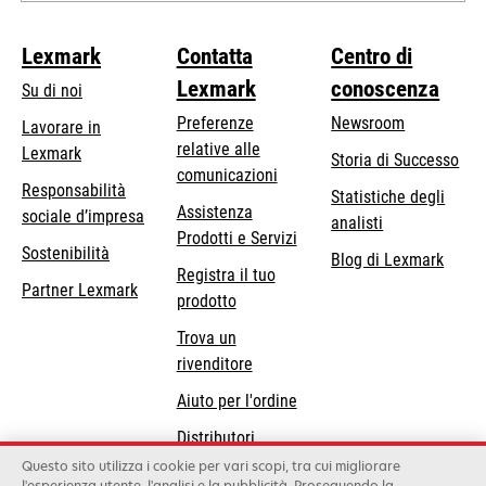
Lexmark
Contatta
Centro di
Lexmark
conoscenza
Su di noi
Preferenze
Newsroom
Lavorare in
relative alle
Lexmark
Storia di Successo
comunicazioni
Responsabilità
Statistiche degli
Assistenza
si
sociale d’impresa
analisti
Prodotti e Servizi
apre
Sostenibilità
Blog di Lexmark
in
Registra il tuo
Partner Lexmark
una
prodotto
nuova
Trova un
scheda
rivenditore
Aiuto per l'ordine
Distributori
Lexmark
Questo sito utilizza i cookie per vari scopi, tra cui migliorare
l'esperienza utente, l'analisi e la pubblicità. Proseguendo la