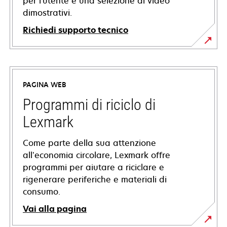
per l'utente e una selezione di video
dimostrativi.
Richiedi supporto tecnico
si
apre
in
PAGINA WEB
una
nuova
Programmi di riciclo di
scheda
Lexmark
Come parte della sua attenzione
all’economia circolare, Lexmark offre
programmi per aiutare a riciclare e
rigenerare periferiche e materiali di
consumo.
Vai alla pagina