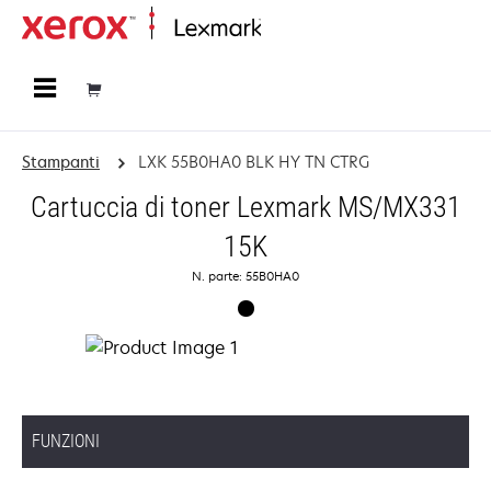
Principale
Stampanti
LXK 55B0HA0 BLK HY TN CTRG
Cartuccia di toner Lexmark MS/MX331
15K
N. parte: 55B0HA0
FUNZIONI