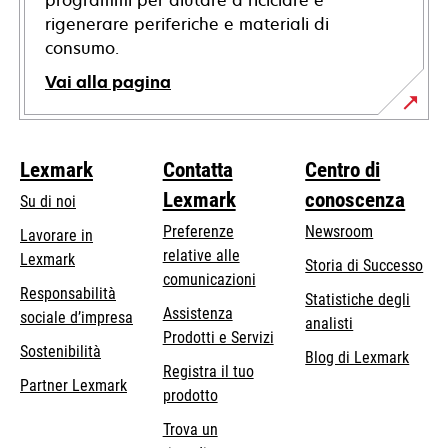
programmi per aiutare a riciclare e
rigenerare periferiche e materiali di
consumo.
Vai alla pagina
Lexmark
Contatta
Centro di
Lexmark
conoscenza
Su di noi
Preferenze
Newsroom
Lavorare in
relative alle
Lexmark
Storia di Successo
comunicazioni
Responsabilità
Statistiche degli
Assistenza
si
sociale d’impresa
analisti
Prodotti e Servizi
apre
Sostenibilità
Blog di Lexmark
in
Registra il tuo
Partner Lexmark
una
prodotto
nuova
Trova un
scheda