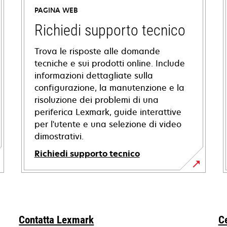
PAGINA WEB
Richiedi supporto tecnico
Trova le risposte alle domande
tecniche e sui prodotti online. Include
informazioni dettagliate sulla
configurazione, la manutenzione e la
risoluzione dei problemi di una
periferica Lexmark, guide interattive
per l'utente e una selezione di video
dimostrativi.
Richiedi supporto tecnico
si
apre
in
una
Contatta Lexmark
C
nuova