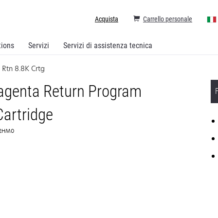
Acquista
Carrello personale
tions
Servizi
Servizi di assistenza tecnica
Rtn 8.8K Crtg
genta Return Program
Cartridge
M2HM0