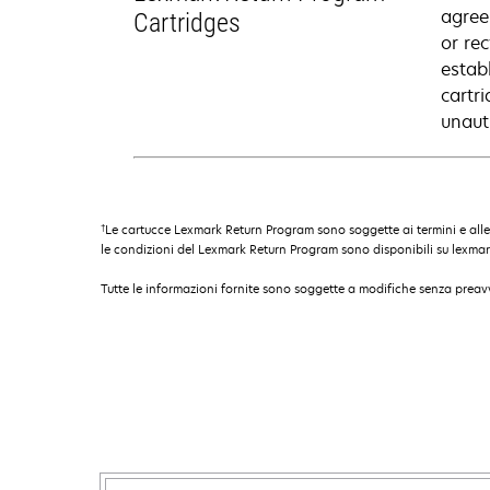
agree
Cartridges
or rec
estab
cartr
unaut
†
Le cartucce Lexmark Return Program sono soggette ai termini e all
le condizioni del Lexmark Return Program sono disponibili su lexmar
Tutte le informazioni fornite sono soggette a modifiche senza preavv