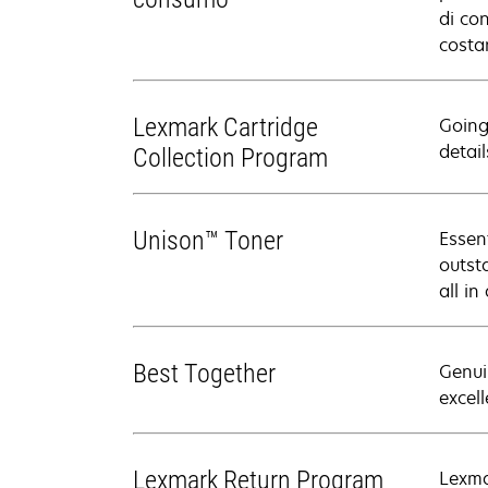
di co
costa
Lexmark Cartridge
Going
detail
Collection Program
Unison™ Toner
Essen
outsta
all in
Best Together
Genui
excell
Lexmark Return Program
Lexma