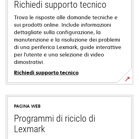
Richiedi supporto tecnico
Trova le risposte alle domande tecniche e
sui prodotti online. Include informazioni
dettagliate sulla configurazione, la
manutenzione e la risoluzione dei problemi
di una periferica Lexmark, guide interattive
per l'utente e una selezione di video
dimostrativi.
Richiedi supporto tecnico
si
apre
in
PAGINA WEB
una
nuova
Programmi di riciclo di
scheda
Lexmark