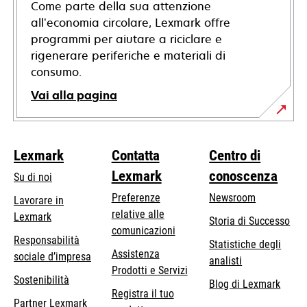
Come parte della sua attenzione
all’economia circolare, Lexmark offre
programmi per aiutare a riciclare e
rigenerare periferiche e materiali di
consumo.
Vai alla pagina
Lexmark
Contatta
Centro di
Lexmark
conoscenza
Su di noi
Preferenze
Newsroom
Lavorare in
relative alle
Lexmark
Storia di Successo
comunicazioni
Responsabilità
Statistiche degli
Assistenza
si
sociale d’impresa
analisti
Prodotti e Servizi
apre
Sostenibilità
Blog di Lexmark
in
Registra il tuo
Partner Lexmark
una