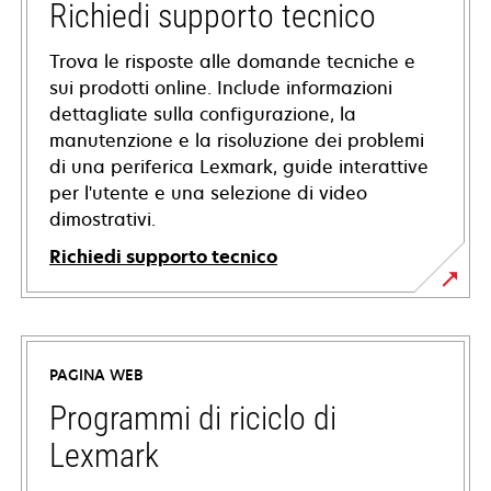
Richiedi supporto tecnico
Trova le risposte alle domande tecniche e
sui prodotti online. Include informazioni
dettagliate sulla configurazione, la
manutenzione e la risoluzione dei problemi
di una periferica Lexmark, guide interattive
per l'utente e una selezione di video
dimostrativi.
Richiedi supporto tecnico
si
apre
in
PAGINA WEB
una
nuova
Programmi di riciclo di
scheda
Lexmark