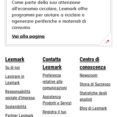
Come parte della sua attenzione
all’economia circolare, Lexmark offre
programmi per aiutare a riciclare e
rigenerare periferiche e materiali di
consumo.
Vai alla pagina
Lexmark
Contatta
Centro di
Lexmark
conoscenza
Su di noi
Preferenze
Newsroom
Lavorare in
relative alle
Lexmark
Storia di Successo
comunicazioni
Responsabilità
Statistiche degli
Assistenza
si
sociale d’impresa
analisti
Prodotti e Servizi
apre
Sostenibilità
Blog di Lexmark
in
Registra il tuo
Partner Lexmark
una