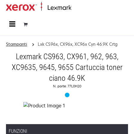
Principale
Stampanti
Lxk CS96x, CX96x, XC96x Cyn 46.9K Crtg
Lexmark CS963, CX961, 962, 963,
XC9635, 9645, 9655 Cartuccia toner
ciano 46.9K
N. parte: 77L0H20
FUNZIONI