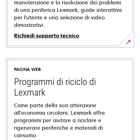
manutenzione e la risoluzione dei problemi
di una periferica Lexmark, guide interattive
per l'utente e una selezione di video
dimostrativi.
Richiedi supporto tecnico
si
apre
in
PAGINA WEB
una
nuova
Programmi di riciclo di
scheda
Lexmark
Come parte della sua attenzione
all’economia circolare, Lexmark offre
programmi per aiutare a riciclare e
rigenerare periferiche e materiali di
consumo.