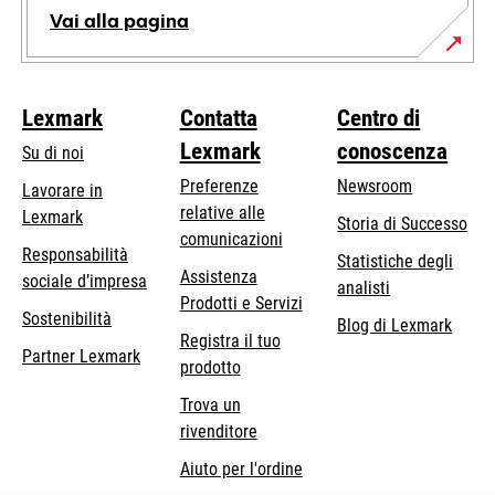
Vai alla pagina
Lexmark
Contatta
Centro di
Lexmark
conoscenza
Su di noi
Preferenze
Newsroom
Lavorare in
relative alle
Lexmark
Storia di Successo
comunicazioni
Responsabilità
Statistiche degli
Assistenza
si
sociale d’impresa
analisti
Prodotti e Servizi
apre
Sostenibilità
Blog di Lexmark
in
Registra il tuo
Partner Lexmark
una
prodotto
nuova
Trova un
scheda
rivenditore
Aiuto per l'ordine