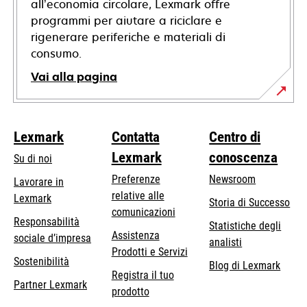
all’economia circolare, Lexmark offre
programmi per aiutare a riciclare e
rigenerare periferiche e materiali di
consumo.
Vai alla pagina
Lexmark
Contatta
Centro di
Lexmark
conoscenza
Su di noi
Preferenze
Newsroom
Lavorare in
relative alle
Lexmark
Storia di Successo
comunicazioni
Responsabilità
Statistiche degli
Assistenza
si
sociale d’impresa
analisti
Prodotti e Servizi
apre
Sostenibilità
Blog di Lexmark
in
Registra il tuo
Partner Lexmark
una
prodotto
nuova