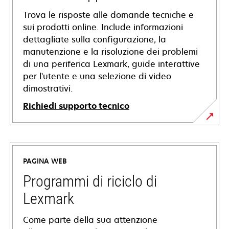
Trova le risposte alle domande tecniche e
sui prodotti online. Include informazioni
dettagliate sulla configurazione, la
manutenzione e la risoluzione dei problemi
di una periferica Lexmark, guide interattive
per l'utente e una selezione di video
dimostrativi.
Richiedi supporto tecnico
si
apre
in
PAGINA WEB
una
nuova
Programmi di riciclo di
scheda
Lexmark
Come parte della sua attenzione