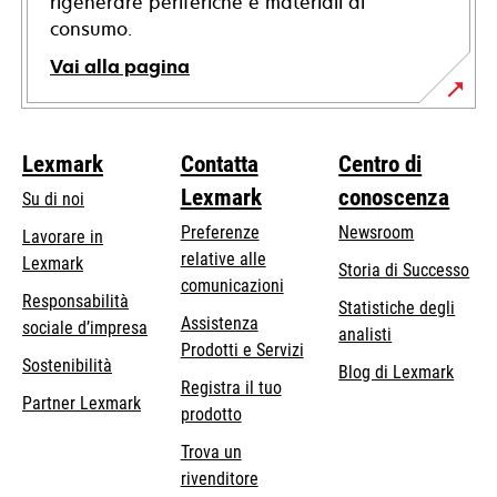
rigenerare periferiche e materiali di
consumo.
Vai alla pagina
Lexmark
Contatta
Centro di
Lexmark
conoscenza
Su di noi
Preferenze
Newsroom
Lavorare in
relative alle
Lexmark
Storia di Successo
comunicazioni
Responsabilità
Statistiche degli
Assistenza
si
sociale d’impresa
analisti
Prodotti e Servizi
apre
Sostenibilità
Blog di Lexmark
in
Registra il tuo
Partner Lexmark
una
prodotto
nuova
Trova un
scheda
rivenditore