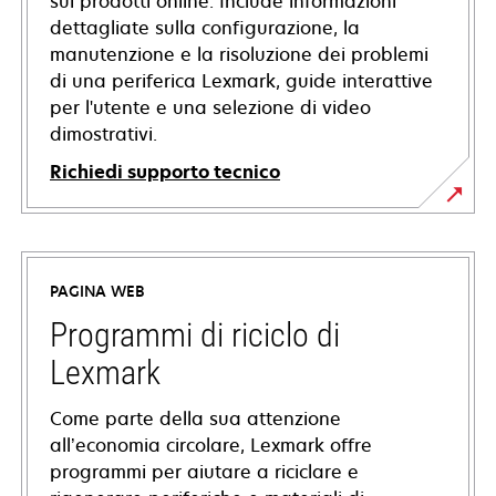
sui prodotti online. Include informazioni
dettagliate sulla configurazione, la
manutenzione e la risoluzione dei problemi
di una periferica Lexmark, guide interattive
per l'utente e una selezione di video
dimostrativi.
Richiedi supporto tecnico
si
apre
in
PAGINA WEB
una
nuova
Programmi di riciclo di
scheda
Lexmark
Come parte della sua attenzione
all’economia circolare, Lexmark offre
programmi per aiutare a riciclare e