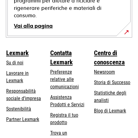
programmi per aiutare a riciclare e
rigenerare periferiche e materiali di
consumo.
Vai alla pagina
Lexmark
Contatta
Centro di
Lexmark
conoscenza
Su di noi
Preferenze
Newsroom
Lavorare in
relative alle
Lexmark
Storia di Successo
comunicazioni
Responsabilità
Statistiche degli
Assistenza
si
sociale d’impresa
analisti
Prodotti e Servizi
apre
Sostenibilità
Blog di Lexmark
in
Registra il tuo
Partner Lexmark
una
prodotto
nuova
Trova un
scheda