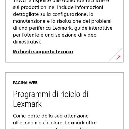
Trova le risposte alle domande tecniche e
sui prodotti online. Include informazioni
dettagliate sulla configurazione, la
manutenzione e la risoluzione dei problemi
di una periferica Lexmark, guide interattive
per l'utente e una selezione di video
dimostrativi.
Richiedi supporto tecnico
si
apre
in
PAGINA WEB
una
nuova
Programmi di riciclo di
scheda
Lexmark
Come parte della sua attenzione
all’economia circolare, Lexmark offre