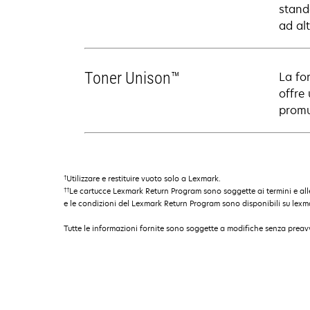
stand
ad alt
Toner Unison™
La fo
offre
promu
†
Utilizzare e restituire vuoto solo a Lexmark.
††
Le cartucce Lexmark Return Program sono soggette ai termini e all
e le condizioni del Lexmark Return Program sono disponibili su lexm
Tutte le informazioni fornite sono soggette a modifiche senza preavv