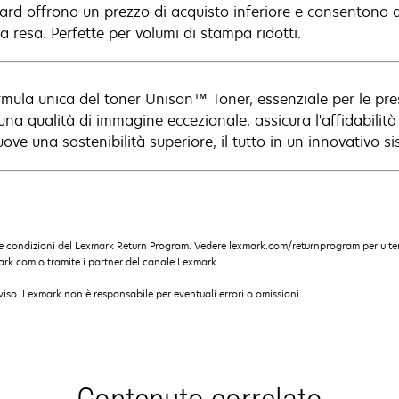
ard offrono un prezzo di acquisto inferiore e consentono 
a resa. Perfette per volumi di stampa ridotti.
rmula unica del toner Unison™ Toner, essenziale per le pr
 una qualità di immagine eccezionale, assicura l'affidabilit
ove una sostenibilità superiore, il tutto in un innovativo s
e condizioni del Lexmark Return Program. Vedere lexmark.com/returnprogram per ulter
ark.com o tramite i partner del canale Lexmark.
iso. Lexmark non è responsabile per eventuali errori o omissioni.