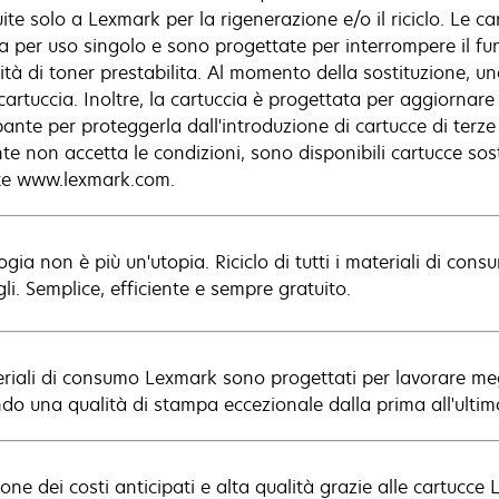
tuite solo a Lexmark per la rigenerazione e/o il riciclo. Le
za per uso singolo e sono progettate per interrompere il 
ità di toner prestabilita. Al momento della sostituzione, u
 cartuccia. Inoltre, la cartuccia è progettata per aggiorna
ante per proteggerla dall'introduzione di cartucce di terze
ente non accetta le condizioni, sono disponibili cartucce so
te www.lexmark.com.
ogia non è più un'utopia. Riciclo di tutti i materiali di co
li. Semplice, efficiente e sempre gratuito.
eriali di consumo Lexmark sono progettati per lavorare me
ndo una qualità di stampa eccezionale dalla prima all'ulti
one dei costi anticipati e alta qualità grazie alle cartucce