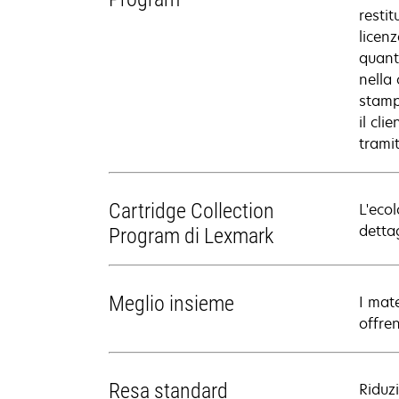
resti
licen
quant
nella
stamp
il cli
trami
Cartridge Collection
L'ecol
dettag
Program di Lexmark
Meglio insieme
I mat
offre
Resa standard
Riduzi