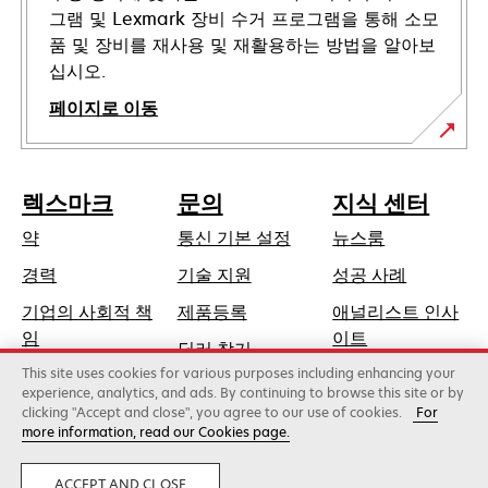
그램 및 Lexmark 장비 수거 프로그램을 통해 소모
품 및 장비를 재사용 및 재활용하는 방법을 알아보
십시오.
페이지로 이동
렉스마크
문의
지식 센터
약
통신 기본 설정
뉴스룸
새
경력
기술 지원
성공 사례
탭
기업의 사회적 책
제품등록
애널리스트 인사
에
새
임
이트
딜러 찾기
서
탭
This site uses cookies for various purposes including enhancing your
지속가능성
열
에
experience, analytics, and ads. By continuing to browse this site or by
림
clicking "Accept and close", you agree to our use of cookies.
For
서
more information, read our Cookies page.
Lexmark International, Inc., 제록스 계열사
열
©2026 판권 소유.
림
합법적인
사생활
ACCEPT AND CLOSE