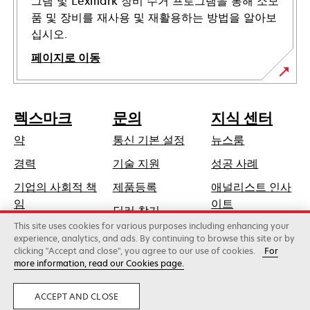
그램 및 Lexmark 장비 수거 프로그램을 통해 소모
품 및 장비를 재사용 및 재활용하는 방법을 알아보
십시오.
페이지로 이동
렉스마크
문의
지식 센터
약
통신 기본 설정
뉴스룸
새
경력
기술 지원
성공 사례
탭
기업의 사회적 책
제품등록
애널리스트 인사
에
새
임
이트
딜러 찾기
서
탭
This site uses cookies for various purposes including enhancing your
지속가능성
열
에
experience, analytics, and ads. By continuing to browse this site or by
림
clicking "Accept and close", you agree to our use of cookies.
For
서
more information, read our Cookies page.
Lexmark International, Inc., 제록스 계열사
열
©2026 판권 소유.
림
합법적인
사생활
ACCEPT AND CLOSE