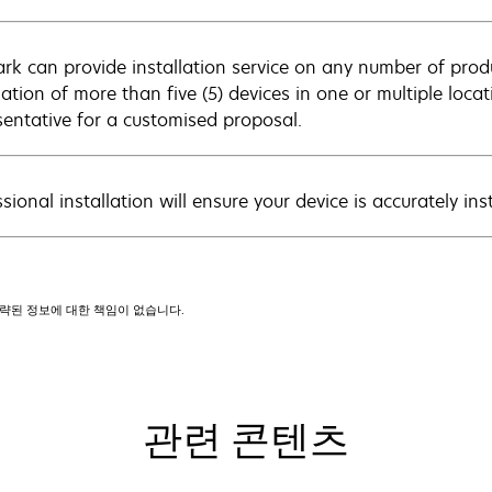
rk can provide installation service on any number of produ
llation of more than five (5) devices in one or multiple loc
sentative for a customised proposal.
sional installation will ensure your device is accurately in
 생략된 정보에 대한 책임이 없습니다.
관련 콘텐츠