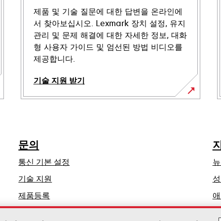
제품 및 기술 질문에 대한 답변을 온라인에
서 찾아보십시오. Lexmark 장치 설정, 유지
관리 및 문제 해결에 대한 자세한 정보, 대화
형 사용자 가이드 및 엄선된 방법 비디오를
제공합니다.
기술 지원 받기
새
탭
에
서
문의
열
림
통신 기본 설정
뉴
새
기술 지원
성
탭
제품등록
애
에
딜러 찾기
서