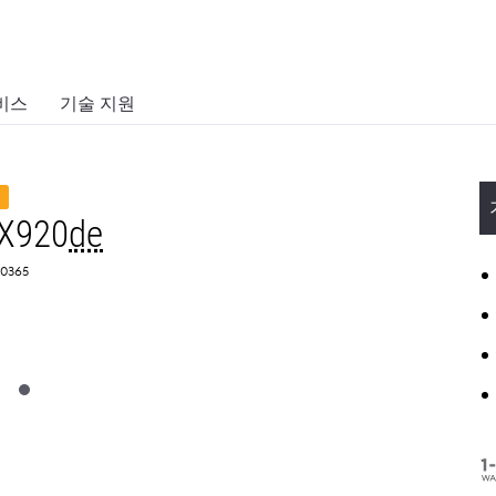
비스
기술 지원
김
CX920
de
0365