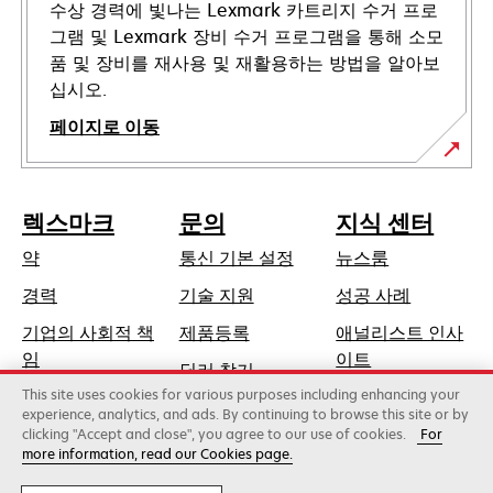
수상 경력에 빛나는 Lexmark 카트리지 수거 프로
그램 및 Lexmark 장비 수거 프로그램을 통해 소모
품 및 장비를 재사용 및 재활용하는 방법을 알아보
십시오.
페이지로 이동
렉스마크
문의
지식 센터
약
통신 기본 설정
뉴스룸
새
경력
기술 지원
성공 사례
탭
기업의 사회적 책
제품등록
애널리스트 인사
에
새
임
이트
딜러 찾기
서
탭
This site uses cookies for various purposes including enhancing your
지속가능성
열
에
experience, analytics, and ads. By continuing to browse this site or by
림
clicking "Accept and close", you agree to our use of cookies.
For
서
more information, read our Cookies page.
Lexmark International, Inc., 제록스 계열사
열
©2026 판권 소유.
림