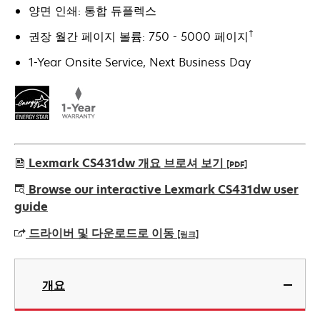
양면 인쇄: 통합 듀플렉스
†
권장 월간 페이지 볼륨: 750 - 5000 페이지
1-Year Onsite Service, Next Business Day
Lexmark CS431dw 개요 브로셔 보기
[PDF]
새
Browse our interactive Lexmark CS431dw user
탭
guide
에
드라이버 및 다운로드로 이동
[링크]
서
열
새
림
탭
개요
에
서