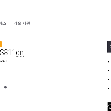
비스
기술 지원
김
MS811
dn
0271