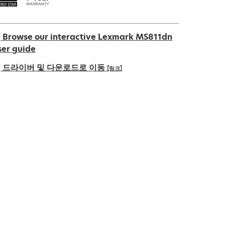
Browse our interactive Lexmark MS811dn
ser guide
드라이버 및 다운로드로 이동
[링크]
새
탭
에
서
열
림