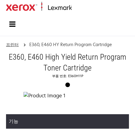
홈페이지
프린터
E360, E460 HY Return Program Cartridge
E360, E460 High Yield Return Program
Toner Cartridge
부품 번호: E360H11P
기능