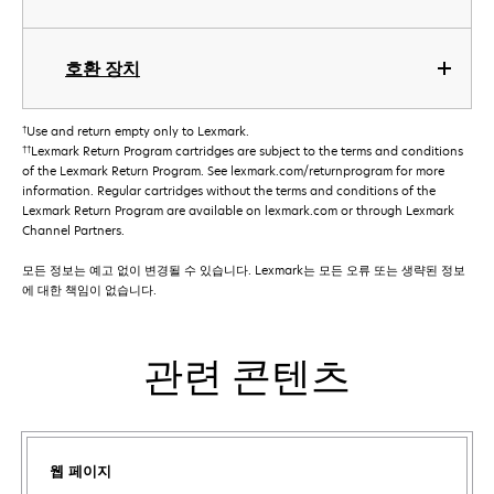
호환 장치
†
Use and return empty only to Lexmark.
††
Lexmark Return Program cartridges are subject to the terms and conditions
of the Lexmark Return Program. See lexmark.com/returnprogram for more
information. Regular cartridges without the terms and conditions of the
Lexmark Return Program are available on lexmark.com or through Lexmark
Channel Partners.
모든 정보는 예고 없이 변경될 수 있습니다. Lexmark는 모든 오류 또는 생략된 정보
에 대한 책임이 없습니다.
관련 콘텐츠
웹 페이지