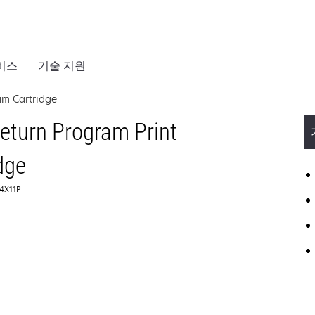
비스
기술 지원
am Cartridge
Return Program Print
dge
4X11P