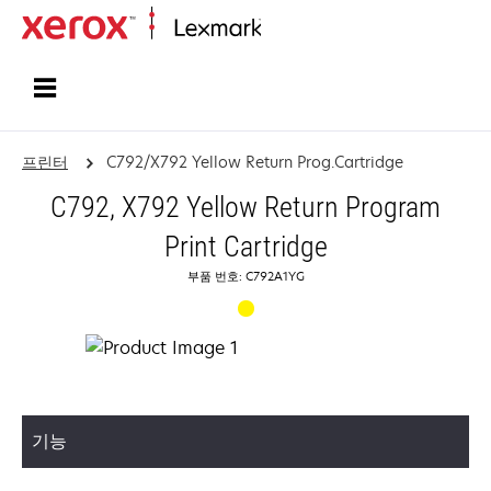
홈페이지
프린터
C792/X792 Yellow Return Prog.Cartridge
C792, X792 Yellow Return Program
Print Cartridge
부품 번호: C792A1YG
기능