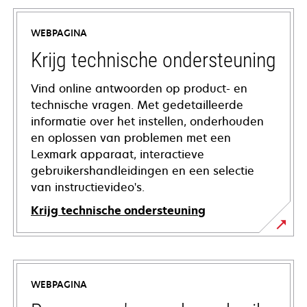
WEBPAGINA
Krijg technische ondersteuning
Vind online antwoorden op product- en
technische vragen. Met gedetailleerde
informatie over het instellen, onderhouden
en oplossen van problemen met een
Lexmark apparaat, interactieve
gebruikershandleidingen en een selectie
van instructievideo's.
Krijg technische ondersteuning
opens
in
a
WEBPAGINA
new
tab