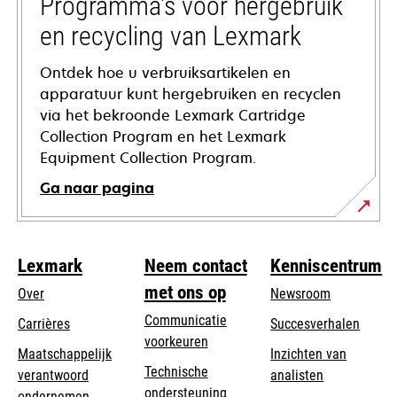
Programma's voor hergebruik
en recycling van Lexmark
Ontdek hoe u verbruiksartikelen en
apparatuur kunt hergebruiken en recyclen
via het bekroonde Lexmark Cartridge
Collection Program en het Lexmark
Equipment Collection Program.
Ga naar pagina
Lexmark
Neem contact
Kenniscentrum
met ons op
Over
Newsroom
Communicatie
Carrières
Succesverhalen
voorkeuren
Maatschappelijk
Inzichten van
Technische
verantwoord
analisten
opens
ondersteuning
opens
ondernemen