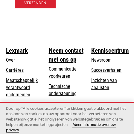
tab
VERZENDEN
Lexmark
Neem contact
Kenniscentrum
met ons op
Over
Newsroom
Communicatie
Carrières
Succesverhalen
voorkeuren
Maatschappelijk
Inzichten van
Technische
verantwoord
analisten
opens
ondersteuning
opens
ondernemen
in
in
Product registratie
Duurzaamheid
a
Door op “Alle cookies accepteren” te klikken gaat u akkoord met het
a
Vind een dealer
opslaan van cookies op uw apparaat voor het verbeteren van
new
Lexmark Partners
new
websitenavigatie, het analyseren van websitegebruik en om ons te
tab
tab
helpen bij onze marketingprojecten.
Meer informatie over uw
privacy
Lexmark International, Inc., een bedrijf van Xerox