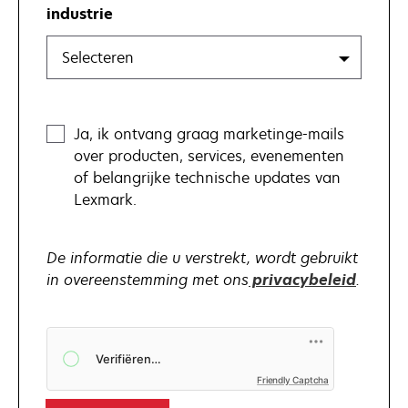
industrie
Selecteren
EmailConsent
Ja, ik ontvang graag marketinge-mails
over producten, services, evenementen
of belangrijke technische updates van
Lexmark.
De informatie die u verstrekt, wordt gebruikt
in overeenstemming met ons
privacybeleid
.
opens
Friendly Captcha
in
a
new