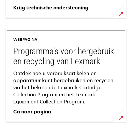
Krijg technische ondersteuning
opens
in
a
WEBPAGINA
new
tab
Programma's voor hergebruik
en recycling van Lexmark
Ontdek hoe u verbruiksartikelen en
apparatuur kunt hergebruiken en recyclen
via het bekroonde Lexmark Cartridge
Collection Program en het Lexmark
Equipment Collection Program.
Ga naar pagina