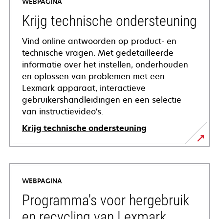
WEBPAGINA
Krijg technische ondersteuning
Vind online antwoorden op product- en
technische vragen. Met gedetailleerde
informatie over het instellen, onderhouden
en oplossen van problemen met een
Lexmark apparaat, interactieve
gebruikershandleidingen en een selectie
van instructievideo's.
Krijg technische ondersteuning
opens
in
a
WEBPAGINA
new
tab
Programma's voor hergebruik
en recycling van Lexmark