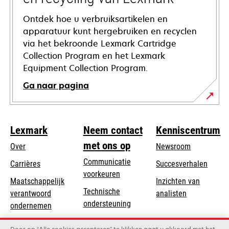
Ontdek hoe u verbruiksartikelen en
apparatuur kunt hergebruiken en recyclen
via het bekroonde Lexmark Cartridge
Collection Program en het Lexmark
Equipment Collection Program.
Ga naar pagina
Lexmark
Neem contact
Kenniscentrum
met ons op
Over
Newsroom
Communicatie
Carrières
Succesverhalen
voorkeuren
Maatschappelijk
Inzichten van
Technische
verantwoord
analisten
opens
ondersteuning
opens
ondernemen
in
in
Product registratie
Duurzaamheid
a