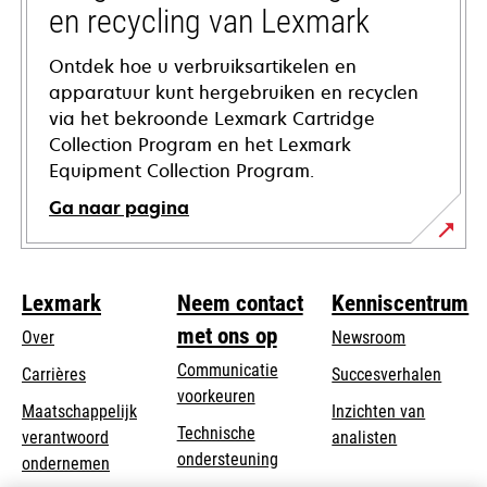
en recycling van Lexmark
Ontdek hoe u verbruiksartikelen en
apparatuur kunt hergebruiken en recyclen
via het bekroonde Lexmark Cartridge
Collection Program en het Lexmark
Equipment Collection Program.
Ga naar pagina
Lexmark
Neem contact
Kenniscentrum
met ons op
Over
Newsroom
Communicatie
Carrières
Succesverhalen
voorkeuren
Maatschappelijk
Inzichten van
Technische
verantwoord
analisten
opens
ondersteuning
opens
ondernemen
in