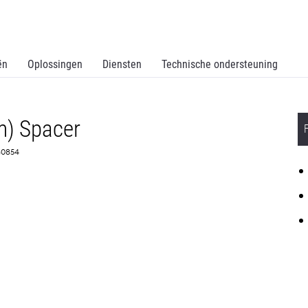
ën
Oplossingen
Diensten
Technische ondersteuning
cm) Spacer
0G0854