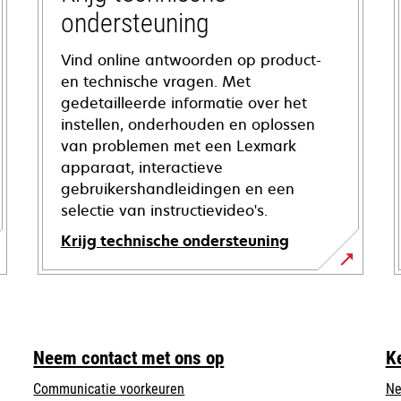
ondersteuning
Vind online antwoorden op product-
en technische vragen. Met
gedetailleerde informatie over het
instellen, onderhouden en oplossen
van problemen met een Lexmark
apparaat, interactieve
gebruikershandleidingen en een
selectie van instructievideo's.
Krijg technische ondersteuning
opens
in
a
new
Neem contact met ons op
K
tab
Communicatie voorkeuren
Ne