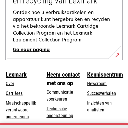
en recycling van Lexmark
Ontdek hoe u verbruiksartikelen en
apparatuur kunt hergebruiken en recyclen
via het bekroonde Lexmark Cartridge
Collection Program en het Lexmark
Equipment Collection Program.
Ga naar pagina
Lexmark
Neem contact
Kenniscentrum
met ons op
Over
Newsroom
Communicatie
Carrières
Succesverhalen
voorkeuren
Maatschappelijk
Inzichten van
Technische
verantwoord
analisten
opens
ondersteuning
opens
ondernemen
in
in
Product registratie
Duurzaamheid