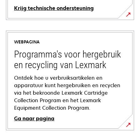
Krijg technische ondersteuning
opens
in
a
WEBPAGINA
new
tab
Programma's voor hergebruik
en recycling van Lexmark
Ontdek hoe u verbruiksartikelen en
apparatuur kunt hergebruiken en recyclen
via het bekroonde Lexmark Cartridge
Collection Program en het Lexmark
Equipment Collection Program.
Ga naar pagina