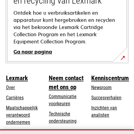
en recycling van Lexmark
Ontdek hoe u verbruiksartikelen en
apparatuur kunt hergebruiken en recyclen
via het bekroonde Lexmark Cartridge
Collection Program en het Lexmark
Equipment Collection Program.
Ga naar pagina
Lexmark
Neem contact
Kenniscentrum
met ons op
Over
Newsroom
Communicatie
Carrières
Succesverhalen
voorkeuren
Maatschappelijk
Inzichten van
Technische
verantwoord
analisten
opens
ondersteuning
opens
ondernemen
in
in
Product registratie
Duurzaamheid