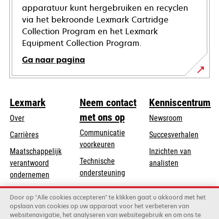
apparatuur kunt hergebruiken en recyclen
via het bekroonde Lexmark Cartridge
Collection Program en het Lexmark
Equipment Collection Program.
Ga naar pagina
Lexmark
Neem contact
Kenniscentrum
met ons op
Over
Newsroom
Communicatie
Carrières
Succesverhalen
voorkeuren
Maatschappelijk
Inzichten van
Technische
verantwoord
analisten
opens
ondersteuning
opens
ondernemen
in
in
Product registratie
Duurzaamheid
a
Door op “Alle cookies accepteren” te klikken gaat u akkoord met het
a
Vind een dealer
opslaan van cookies op uw apparaat voor het verbeteren van
new
Lexmark Partners
new
websitenavigatie, het analyseren van websitegebruik en om ons te