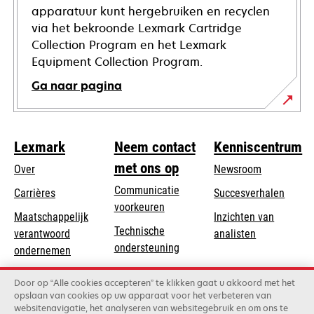
apparatuur kunt hergebruiken en recyclen
via het bekroonde Lexmark Cartridge
Collection Program en het Lexmark
Equipment Collection Program.
Ga naar pagina
Lexmark
Neem contact
Kenniscentrum
met ons op
Over
Newsroom
Communicatie
Carrières
Succesverhalen
voorkeuren
Maatschappelijk
Inzichten van
Technische
verantwoord
analisten
opens
ondersteuning
opens
ondernemen
in
in
Product registratie
Duurzaamheid
a
Door op “Alle cookies accepteren” te klikken gaat u akkoord met het
a
Vind een dealer
opslaan van cookies op uw apparaat voor het verbeteren van
new
Lexmark Partners
new
websitenavigatie, het analyseren van websitegebruik en om ons te