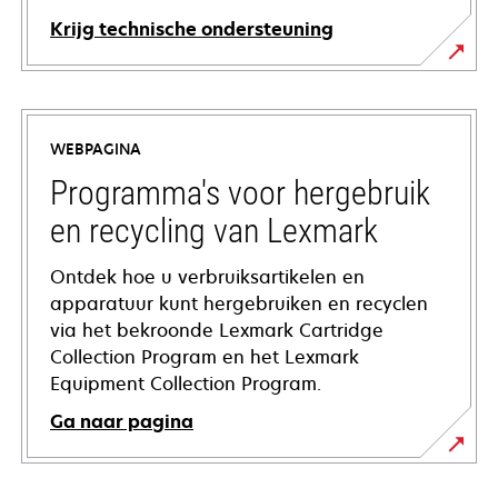
Krijg technische ondersteuning
opens
in
a
WEBPAGINA
new
tab
Programma's voor hergebruik
en recycling van Lexmark
Ontdek hoe u verbruiksartikelen en
apparatuur kunt hergebruiken en recyclen
via het bekroonde Lexmark Cartridge
Collection Program en het Lexmark
Equipment Collection Program.
Ga naar pagina