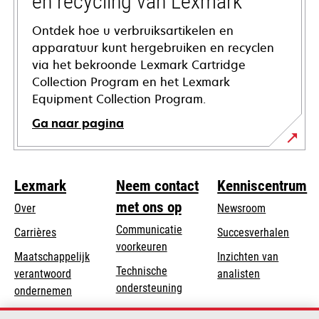
en recycling van Lexmark
Ontdek hoe u verbruiksartikelen en
apparatuur kunt hergebruiken en recyclen
via het bekroonde Lexmark Cartridge
Collection Program en het Lexmark
Equipment Collection Program.
Ga naar pagina
Lexmark
Neem contact
Kenniscentrum
met ons op
Over
Newsroom
Communicatie
Carrières
Succesverhalen
voorkeuren
Maatschappelijk
Inzichten van
Technische
verantwoord
analisten
opens
ondersteuning
opens
ondernemen
in
in
Product registratie
Duurzaamheid