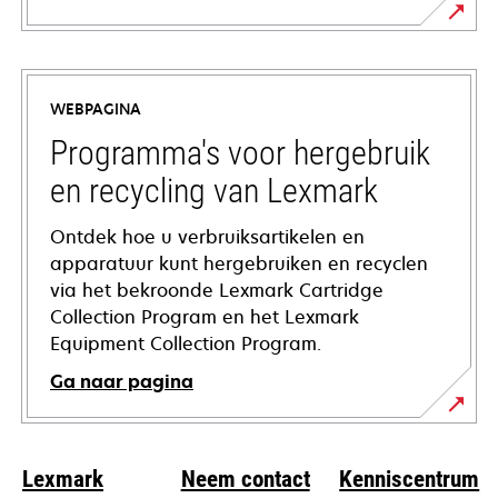
opens
in
a
WEBPAGINA
new
tab
Programma's voor hergebruik
en recycling van Lexmark
Ontdek hoe u verbruiksartikelen en
apparatuur kunt hergebruiken en recyclen
via het bekroonde Lexmark Cartridge
Collection Program en het Lexmark
Equipment Collection Program.
Ga naar pagina
Lexmark
Neem contact
Kenniscentrum