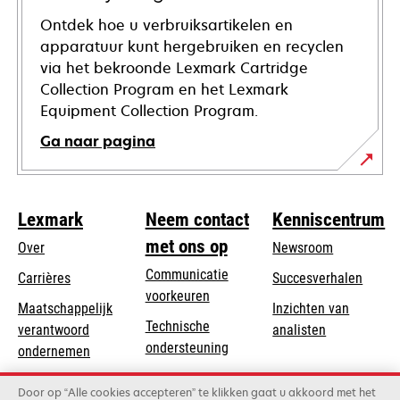
Ontdek hoe u verbruiksartikelen en
apparatuur kunt hergebruiken en recyclen
via het bekroonde Lexmark Cartridge
Collection Program en het Lexmark
Equipment Collection Program.
Ga naar pagina
Lexmark
Neem contact
Kenniscentrum
met ons op
Over
Newsroom
Communicatie
Carrières
Succesverhalen
voorkeuren
Maatschappelijk
Inzichten van
Technische
verantwoord
analisten
opens
ondersteuning
opens
ondernemen
in
in
Product registratie
Duurzaamheid
a
Door op “Alle cookies accepteren” te klikken gaat u akkoord met het
a