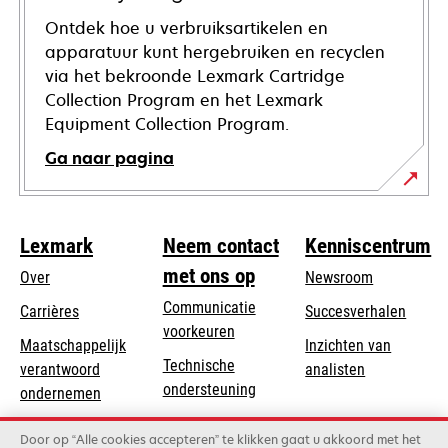
Ontdek hoe u verbruiksartikelen en
apparatuur kunt hergebruiken en recyclen
via het bekroonde Lexmark Cartridge
Collection Program en het Lexmark
Equipment Collection Program.
Ga naar pagina
Lexmark
Neem contact
Kenniscentrum
met ons op
Over
Newsroom
Communicatie
Carrières
Succesverhalen
voorkeuren
Maatschappelijk
Inzichten van
Technische
verantwoord
analisten
opens
ondersteuning
opens
ondernemen
in
in
Product registratie
Duurzaamheid
a
Door op “Alle cookies accepteren” te klikken gaat u akkoord met het
a