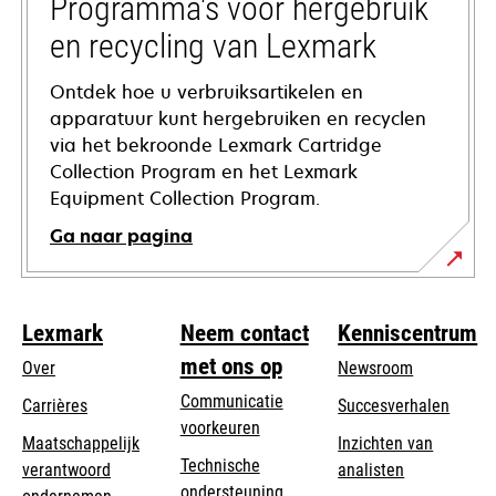
tab
Programma's voor hergebruik
en recycling van Lexmark
Ontdek hoe u verbruiksartikelen en
apparatuur kunt hergebruiken en recyclen
via het bekroonde Lexmark Cartridge
Collection Program en het Lexmark
Equipment Collection Program.
Ga naar pagina
Lexmark
Neem contact
Kenniscentrum
met ons op
Over
Newsroom
Communicatie
Carrières
Succesverhalen
voorkeuren
Maatschappelijk
Inzichten van
Technische
verantwoord
analisten
opens
ondersteuning
opens