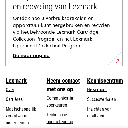
en recycling van Lexmark
Ontdek hoe u verbruiksartikelen en
apparatuur kunt hergebruiken en recyclen
via het bekroonde Lexmark Cartridge
Collection Program en het Lexmark
Equipment Collection Program.
Ga naar pagina
Lexmark
Neem contact
Kenniscentrum
met ons op
Over
Newsroom
Communicatie
Carrières
Succesverhalen
voorkeuren
Maatschappelijk
Inzichten van
Technische
verantwoord
analisten
opens
ondersteuning
opens
ondernemen