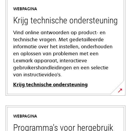
WEBPAGINA
Krijg technische ondersteuning
Vind online antwoorden op product- en
technische vragen. Met gedetailleerde
informatie over het instellen, onderhouden
en oplossen van problemen met een
Lexmark apparaat, interactieve
gebruikershandleidingen en een selectie
van instructievideo's.
Krijg technische ondersteuning
opens
in
a
WEBPAGINA
new
tab
Programma's voor hergebruik