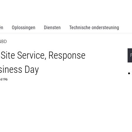
ën
Oplossingen
Diensten
Technische ondersteuning
 NBD
Site Service, Response
siness Day
366196