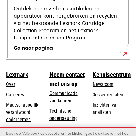
Ontdek hoe u verbruiksartikelen en
apparatuur kunt hergebruiken en recyclen
via het bekroonde Lexmark Cartridge
Collection Program en het Lexmark
Equipment Collection Program.
Ga naar pagina
Lexmark
Neem contact
Kenniscentrum
met ons op
Over
Newsroom
Communicatie
Carrières
Succesverhalen
voorkeuren
Maatschappelijk
Inzichten van
Technische
verantwoord
analisten
opens
ondersteuning
opens
ondernemen
in
in
Product registratie
Duurzaamheid
a
Door op “Alle cookies accepteren” te klikken gaat u akkoord met het
a