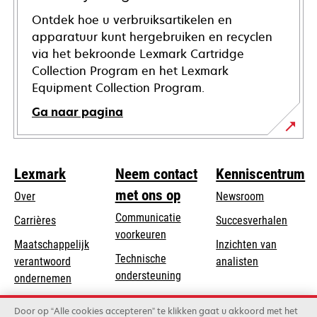
Ontdek hoe u verbruiksartikelen en
apparatuur kunt hergebruiken en recyclen
via het bekroonde Lexmark Cartridge
Collection Program en het Lexmark
Equipment Collection Program.
Ga naar pagina
Lexmark
Neem contact
Kenniscentrum
met ons op
Over
Newsroom
Communicatie
Carrières
Succesverhalen
voorkeuren
Maatschappelijk
Inzichten van
Technische
verantwoord
analisten
opens
ondersteuning
opens
ondernemen
in
in
Product registratie
Duurzaamheid
a
Door op “Alle cookies accepteren” te klikken gaat u akkoord met het
a