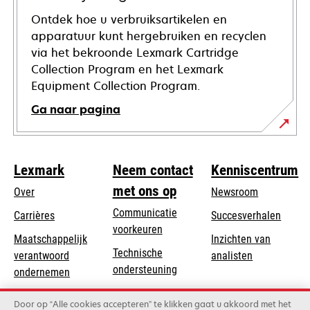
Ontdek hoe u verbruiksartikelen en
apparatuur kunt hergebruiken en recyclen
via het bekroonde Lexmark Cartridge
Collection Program en het Lexmark
Equipment Collection Program.
Ga naar pagina
Lexmark
Neem contact
Kenniscentrum
met ons op
Over
Newsroom
Communicatie
Carrières
Succesverhalen
voorkeuren
Maatschappelijk
Inzichten van
Technische
verantwoord
analisten
opens
ondersteuning
opens
ondernemen
in
in
Product registratie
Duurzaamheid
a
Door op “Alle cookies accepteren” te klikken gaat u akkoord met het
a