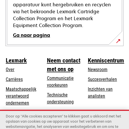
apparatuur kunt hergebruiken en recyclen
via het bekroonde Lexmark Cartridge
Collection Program en het Lexmark
Equipment Collection Program.
Ga naar pagina
Lexmark
Neem contact
Kenniscentrum
met ons op
Over
Newsroom
Communicatie
Carrières
Succesverhalen
voorkeuren
Maatschappelijk
Inzichten van
Technische
verantwoord
analisten
opens
ondersteuning
opens
ondernemen
in
in
Product registratie
Duurzaamheid
a
Door op “Alle cookies accepteren” te klikken gaat u akkoord met het
a
Vind een dealer
opslaan van cookies op uw apparaat voor het verbeteren van
new
Lexmark Partners
new
websitenavigatie, het analyseren van websitegebruik en om ons te