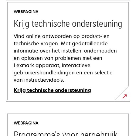
WEBPAGINA
Krijg technische ondersteuning
Vind online antwoorden op product- en
technische vragen. Met gedetailleerde
informatie over het instellen, onderhouden
en oplossen van problemen met een
Lexmark apparaat, interactieve
gebruikershandleidingen en een selectie
van instructievideo's.
Krijg technische ondersteuning
opens
in
a
WEBPAGINA
new
tab
Programma's voor hergebruik