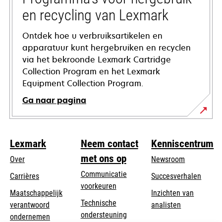
en recycling van Lexmark
Ontdek hoe u verbruiksartikelen en
apparatuur kunt hergebruiken en recyclen
via het bekroonde Lexmark Cartridge
Collection Program en het Lexmark
Equipment Collection Program.
Ga naar pagina
Lexmark
Neem contact
Kenniscentrum
met ons op
Over
Newsroom
Communicatie
Carrières
Succesverhalen
voorkeuren
Maatschappelijk
Inzichten van
Technische
verantwoord
analisten
opens
ondersteuning
opens
ondernemen