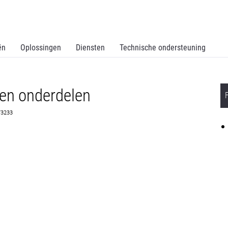
ën
Oplossingen
Diensten
Technische ondersteuning
een onderdelen
73233